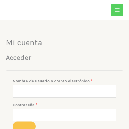
Ir
al
contenido
Mi cuenta
Obligatorio
Obligatorio
Acceder
Nombre de usuario o correo electrónico
*
Contraseña
*